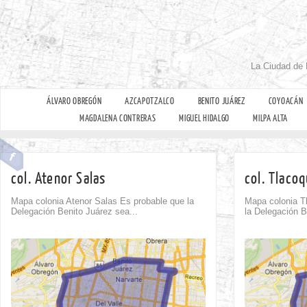
La Ciudad de 
ÁLVARO OBREGÓN
AZCAPOTZALCO
BENITO JUÁREZ
COYOACÁN
MAGDALENA CONTRERAS
MIGUEL HIDALGO
MILPA ALTA
col. Atenor Salas
col. Tlaco
Mapa colonia Atenor Salas Es probable que la
Mapa colonia T
Delegación Benito Juárez sea...
la Delegación B
Comment
1