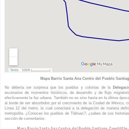
Mapa Barrio Santa Ana Centro del Pueblo Santiag
No debería ser sorpresa que los pueblos y colonias de la
Delegaci
escenarios de momentos históricos, de desarrollo y de flujo migrator
efectivamente la faz urbana. También no es sino hasta en la última época
al borde de ser absorbidos por el crecimiento de la Ciudad de México, c
Línea 12 del metro, la cual conectará a la delegación de manera defin
metropolita. ¿Conoces los pueblos de Tláhuac?, ¿sabes de sus historia
sección de comentarios.
Mapa Barrio Santa Ana Centro del Pueblo Santiago Zapotitlán 