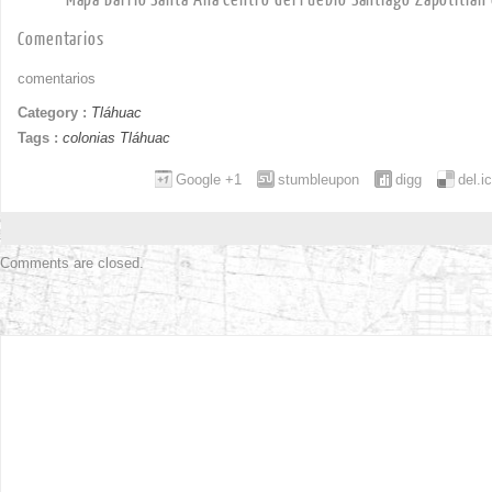
Comentarios
comentarios
Category :
Tláhuac
Tags :
colonias Tláhuac
Google +1
stumbleupon
digg
del.i
Comments are closed.