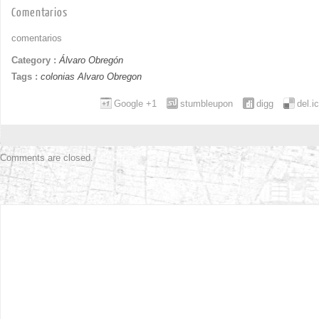
Comentarios
comentarios
Category :
Álvaro Obregón
Tags :
colonias Alvaro Obregon
Google +1
stumbleupon
digg
del.i
Comments are closed.