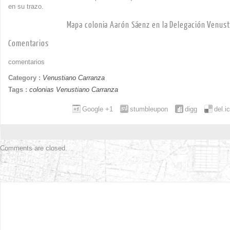
en su trazo.
Mapa colonia Aarón Sáenz en la Delegación Venust
Comentarios
comentarios
Category :
Venustiano Carranza
Tags :
colonias Venustiano Carranza
Google +1
stumbleupon
digg
del.i
Comments are closed.