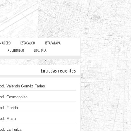
 MADERO
IZTACALCO
IZTAPALAPA
XOCHIMILCO
EDO. MEX
Entradas recientes
col. Valentin Goméz Farias
col. Cosmopolita
col. Florida
col. Maza
col. La Turba