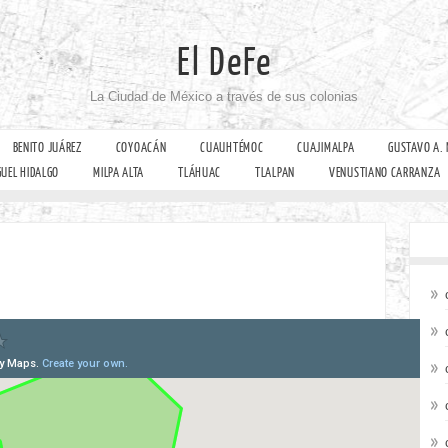
El DeFe
La Ciudad de México a través de sus colonias
BENITO JUÁREZ
COYOACÁN
CUAUHTÉMOC
CUAJIMALPA
GUSTAVO A.
GUEL HIDALGO
MILPA ALTA
TLÁHUAC
TLALPAN
VENUSTIANO CARRANZA