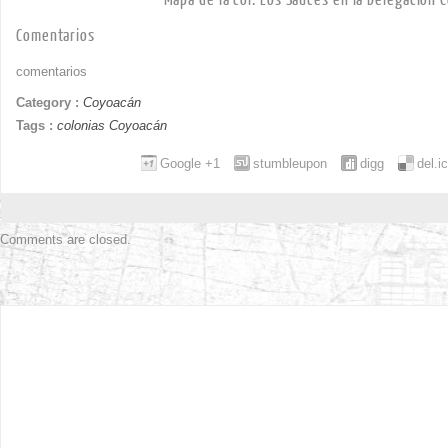
Comentarios
comentarios
Category :
Coyoacán
Tags :
colonias Coyoacán
Google +1
stumbleupon
digg
del.i
Comments are closed.