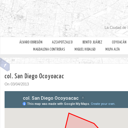
La Ciudad de 
ÁLVARO OBREGÓN
AZCAPOTZALCO
BENITO JUÁREZ
COYOACÁN
MAGDALENA CONTRERAS
MIGUEL HIDALGO
MILPA ALTA
col. San Diego Ocoyoacac
On 03/04/2013