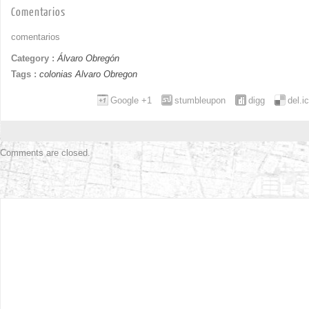
Comentarios
comentarios
Category :
Álvaro Obregón
Tags :
colonias Alvaro Obregon
Google +1
stumbleupon
digg
del.i
Comments are closed.