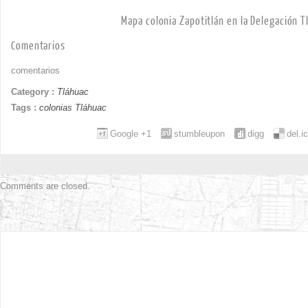
Mapa colonia Zapotitlán en la Delegación T
Comentarios
comentarios
Category :
Tláhuac
Tags :
colonias Tláhuac
Google +1
stumbleupon
digg
del.i
Comments are closed.