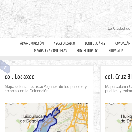
La Ciudad de 
ÁLVARO OBREGÓN
AZCAPOTZALCO
BENITO JUÁREZ
COYOACÁN
MAGDALENA CONTRERAS
MIGUEL HIDALGO
MILPA ALTA
col. Locaxco
col. Cruz B
Mapa colonia Locaxco Algunos de los pueblos y
Mapa colonia C
colonias de la Delegación...
pueblos y coloni
Comment
0