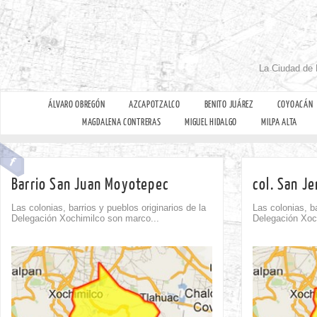
La Ciudad de 
ÁLVARO OBREGÓN
AZCAPOTZALCO
BENITO JUÁREZ
COYOACÁN
MAGDALENA CONTRERAS
MIGUEL HIDALGO
MILPA ALTA
Barrio San Juan Moyotepec
col. San J
Las colonias, barrios y pueblos originarios de la
Las colonias, ba
Delegación Xochimilco son marco...
Delegación Xoc
Comment
0