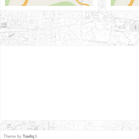
1
Theme by
Towfiq I.