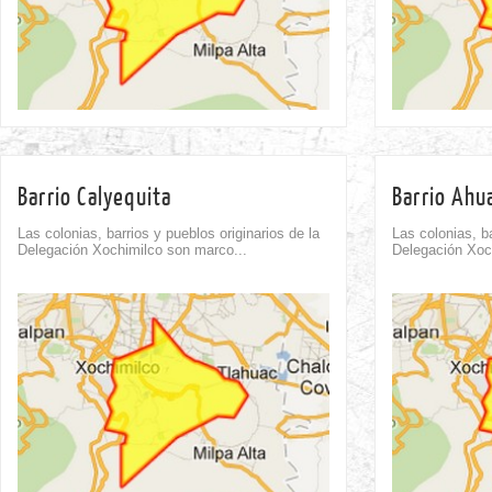
Barrio Calyequita
Barrio Ahu
Las colonias, barrios y pueblos originarios de la
Las colonias, ba
Delegación Xochimilco son marco...
Delegación Xoc
Comment
0