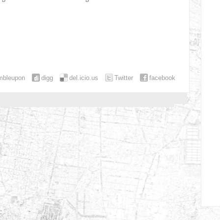
mbleupon
digg
del.icio.us
Twitter
facebook