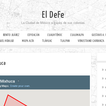
El DeFe
La Ciudad de México a través de sus colonias
BENITO JUÁREZ
COYOACÁN
CUAUHTÉMOC
CUAJIMALPA
GUSTAVO A.
GUEL HIDALGO
MILPA ALTA
TLÁHUAC
TLALPAN
VENUSTIANO CARRANZA
uca