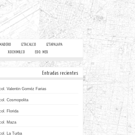
 MADERO
IZTACALCO
IZTAPALAPA
XOCHIMILCO
EDO. MEX
Entradas recientes
col. Valentin Goméz Farias
col. Cosmopolita
col. Florida
col. Maza
col. La Turba