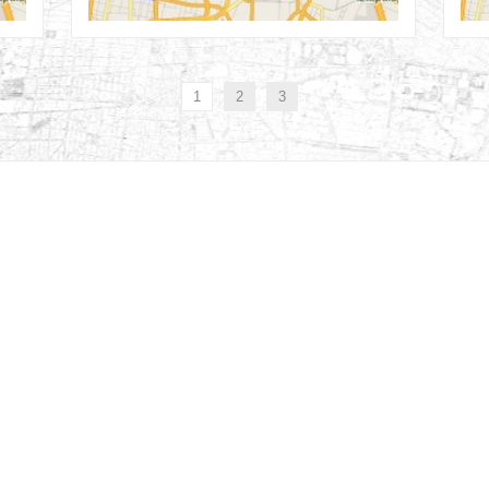
27th Ago
1
2
3