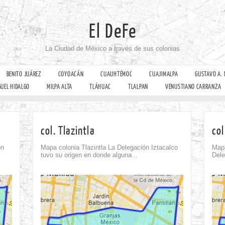
El DeFe
La Ciudad de México a través de sus colonias
BENITO JUÁREZ
COYOACÁN
CUAUHTÉMOC
CUAJIMALPA
GUSTAVO A.
GUEL HIDALGO
MILPA ALTA
TLÁHUAC
TLALPAN
VENUSTIANO CARRANZA
col. Tlazintla
co
ón
Mapa colonia Tlazintla La Delegación Iztacalco
Map
tuvo su origen en donde alguna...
Dele
Comment
0