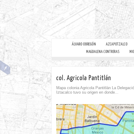
ÁLVARO OBREGÓN
AZCAPOTZALCO
MAGDALENA CONTRERAS
MI
col. Agricola Pantitlán
Mapa colonia Agricola Pantitlán La Delegaci
Iztacalco tuvo su origen en donde...
omment
Comment
0
0