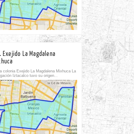
13th May
. Exejido La Magdalena
xhuca
 colonia Exejido La Magdalena Mixhuca La
gación Iztacalco tuvo su origen...