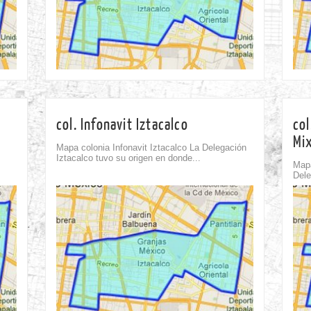
05th Ago
col. Infonavit Iztacalco
col
Mi
Mapa colonia Infonavit Iztacalco La Delegación
Iztacalco tuvo su origen en donde...
Mapa
Dele
Comment
0