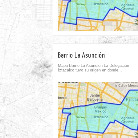
Barrio La Asunción
Mapa Barrio La Asunción La Delegación
Iztacalco tuvo su origen en donde...
omment
Comment
0
0