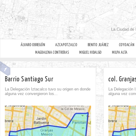
La Ciudad de 
ÁLVARO OBREGÓN
AZCAPOTZALCO
BENITO JUÁREZ
COYOACÁN
MAGDALENA CONTRERAS
MIGUEL HIDALGO
MILPA ALTA
Barrio Santiago Sur
col. Granj
La Delegación Iztacalco tuvo su origen en donde
La Delegación I
alguna vez convergieron los...
alguna vez conv
Comment
0