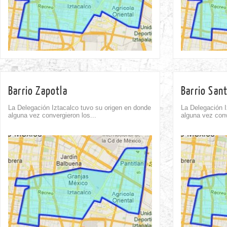
Barrio Zapotla
Barrio San
La Delegación Iztacalco tuvo su origen en donde
La Delegación I
alguna vez convergieron los...
alguna vez conv
Comment
0