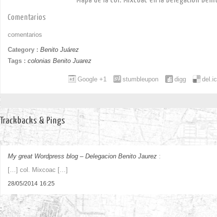
Comentarios
comentarios
Category :
Benito Juárez
Tags :
colonias Benito Juarez
Google +1
stumbleupon
digg
del.i
Trackbacks & Pings
My great Wordpress blog – Delegacion Benito Jaurez
:
[…] col. Mixcoac […]
28/05/2014
16:25