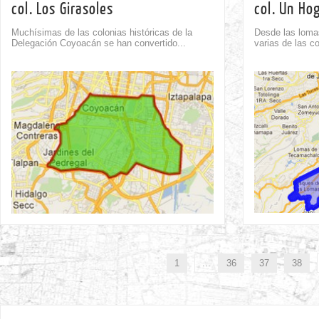
col. Los Girasoles
col. Un Ho
Muchísimas de las colonias históricas de la
Desde las loma
Delegación Coyoacán se han convertido...
varias de las co
Comment
0
1
...
36
37
38