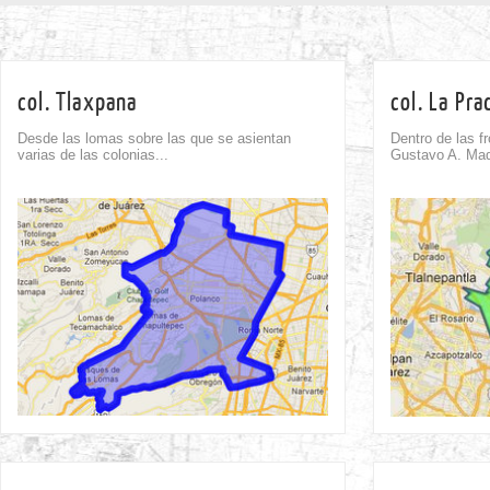
col. Tlaxpana
col. La Pra
Desde las lomas sobre las que se asientan
Dentro de las f
varias de las colonias...
Gustavo A. Made
Comment
0