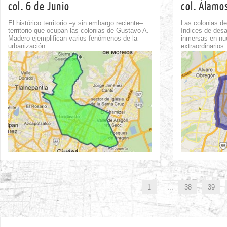
col. 6 de Junio
col. Álamo
El histórico territorio –y sin embargo reciente–
Las colonias de
territorio que ocupan las colonias de Gustavo A.
índices de desa
Madero ejemplifican varios fenómenos de la
inmersas en nu
urbanización.
extraordinarios.
Comment
1
1
...
38
39